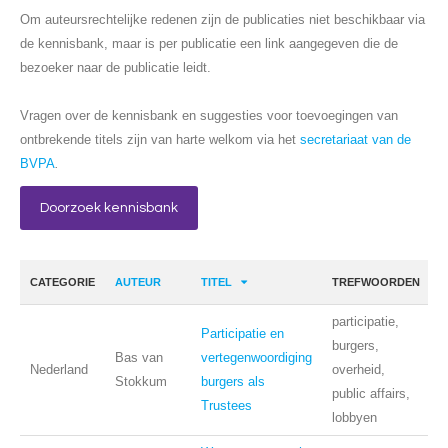
Om auteursrechtelijke redenen zijn de publicaties niet beschikbaar via
de kennisbank, maar is per publicatie een link aangegeven die de
bezoeker naar de publicatie leidt.
Vragen over de kennisbank en suggesties voor toevoegingen van
ontbrekende titels zijn van harte welkom via het
secretariaat van de
BVPA
.
Doorzoek kennisbank
CATEGORIE
AUTEUR
TITEL
TREFWOORDEN
participatie,
Participatie en
burgers,
Bas van
vertegenwoordiging
Nederland
overheid,
Stokkum
burgers als
public affairs,
Trustees
lobbyen