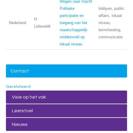
Wegen naar macht
Politieke
lobbyen, public
participatie en
affairs, lokaal
H
Nederland
toegang van het
niveau,
Lelieveldt
maatschappelijk
beïnvloeding,
middenveld op
communicatie
lokaal niveau
Contact
Gerelateerd
Visie op het vak
Leerstoel
Nieuws