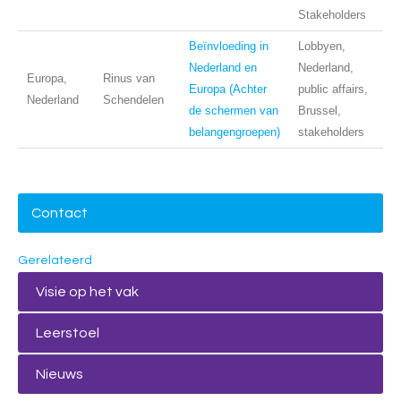
Stakeholders
Beïnvloeding in
Lobbyen,
Nederland en
Nederland,
Europa,
Rinus van
Europa (Achter
public affairs,
Nederland
Schendelen
de schermen van
Brussel,
belangengroepen)
stakeholders
Contact
Gerelateerd
Visie op het vak
Leerstoel
Nieuws