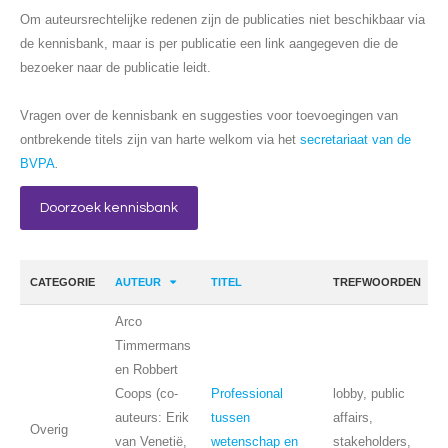
Om auteursrechtelijke redenen zijn de publicaties niet beschikbaar via
de kennisbank, maar is per publicatie een link aangegeven die de
bezoeker naar de publicatie leidt.
Vragen over de kennisbank en suggesties voor toevoegingen van
ontbrekende titels zijn van harte welkom via het
secretariaat van de
BVPA
.
Doorzoek kennisbank
CATEGORIE
AUTEUR
TITEL
TREFWOORDEN
Arco
Timmermans
en Robbert
Coops (co-
Professional
lobby, public
auteurs: Erik
tussen
affairs,
Overig
van Venetië,
wetenschap en
stakeholders,