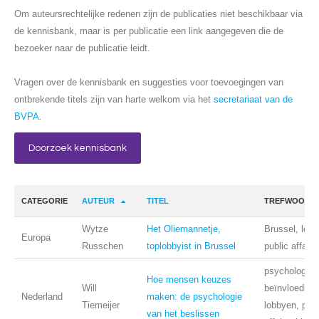
Om auteursrechtelijke redenen zijn de publicaties niet beschikbaar via
de kennisbank, maar is per publicatie een link aangegeven die de
bezoeker naar de publicatie leidt.
Vragen over de kennisbank en suggesties voor toevoegingen van
ontbrekende titels zijn van harte welkom via het
secretariaat van de
BVPA
.
Doorzoek kennisbank
CATEGORIE
AUTEUR
TITEL
TREFWOORD
Wytze
Het Oliemannetje,
Brussel, lob
Europa
Russchen
toplobbyist in Brussel
public affairs
psychologie,
Hoe mensen keuzes
Will
beïnvloeding,
Nederland
maken: de psychologie
Tiemeijer
lobbyen, publ
van het beslissen