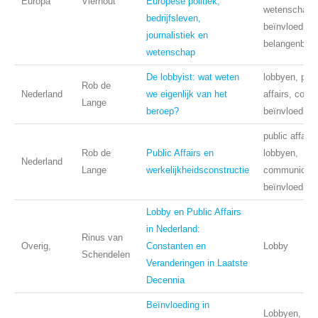
Europa
Vierhout
Europese politiek,
wetenschap,
bedrijfsleven,
beïnvloeding,
journalistiek en
belangenbeha
wetenschap
De lobbyist: wat weten
lobbyen, publ
Rob de
Nederland
we eigenlijk van het
affairs, comm
Lange
beroep?
beïnvloeding
public affairs
Rob de
Public Affairs en
lobbyen,
Nederland
Lange
werkelijkheidsconstructie
communicati
beïnvloeding,
Lobby en Public Affairs
in Nederland:
Rinus van
Overig,
Constanten en
Lobby
Schendelen
Veranderingen in Laatste
Decennia
Beïnvloeding in
Lobbyen, Ned