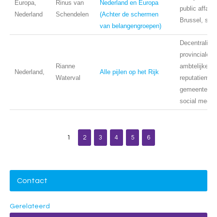
Europa,
Rinus van
Nederland en Europa
public affairs
Nederland
Schendelen
(Achter de schermen
Brussel, sta
van belangengroepen)
Decentralisat
provinciale l
Rianne
ambtelijke lo
Nederland,
Alle pijlen op het Rijk
Waterval
reputatiema
gemeentelijke
social media
1
2
3
4
5
6
Contact
Gerelateerd