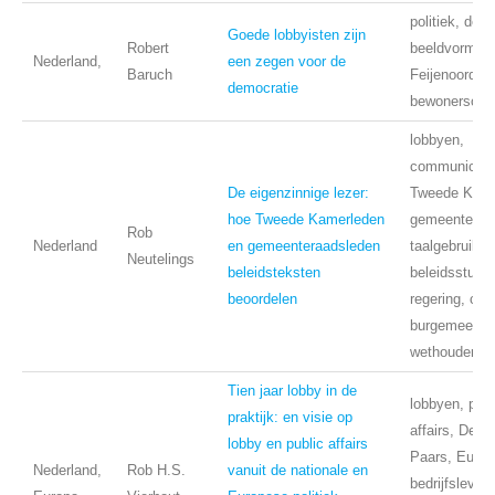
politiek, dem
Goede lobbyisten zijn
Robert
beeldvorming
Nederland,
een zegen voor de
Baruch
Feijenoord,
democratie
bewonersorga
lobbyen,
communicatie
De eigenzinnige lezer:
Tweede Kame
hoe Tweede Kamerleden
gemeenteraa
Rob
Nederland
en gemeenteraadsleden
taalgebruik,
Neutelings
beleidsteksten
beleidsstukk
beoordelen
regering, col
burgemeeste
wethouders
Tien jaar lobby in de
lobbyen, publ
praktijk: en visie op
affairs, Den 
lobby en public affairs
Paars, Europ
Nederland,
Rob H.S.
vanuit de nationale en
bedrijfsleven,