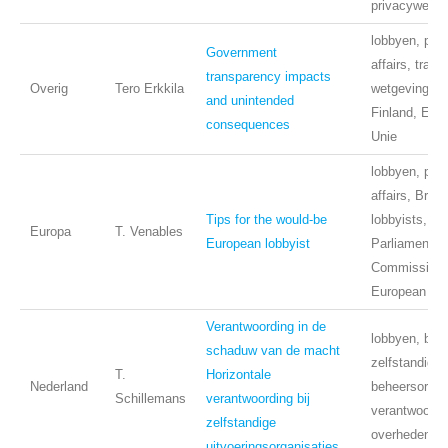
privacywetge
lobbyen, publ
Government
affairs, trans
transparency impacts
Overig
Tero Erkkila
wetgeving, o
and unintended
Finland, Eur
consequences
Unie
lobbyen, publ
affairs, Bruss
Tips for the would-be
lobbyists, E
Europa
T. Venables
European lobbyist
Parliament, 
Commission,
European Cou
Verantwoording in de
lobbyen, beï
schaduw van de macht
zelfstandige
T.
Horizontale
Nederland
beheersorgan
Schillemans
verantwoording bij
verantwoordi
zelfstandige
overheden
uitvoeringsorganisaties