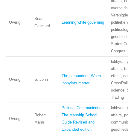
affairs, burea
overheidsbele
Verenigde St
Sean
Overig
Learning while governing
politieke we
Gallmard
politicologie,
geschiedenis
States Congr
Congres
lobbyen, publ
affairs, trans
The persuaders, When
effect, case 
Overig
S. John
lobbyists matter
CrossRail, pol
science, Su
Trading
Political Communication
lobbyen, publ
Robert
The Manship School
affairs, politi
Overig
Mann
Guide Revised and
communicati
Expanded edition
geschiedenis