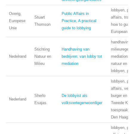
lobbyen, publ
Overig,
Public Affairs in
Stuart
affairs, trans
Europese
Practice, A practical
Thomson
how to guide,
Unie
guide to lobbying
European Un
handhaving
Stichting
Handhaving van
milieuregels,
Nedelrand
Natuur en
bedrijven: van lobby tot
mediation, be
Milieu
mediation
natuur en mil
lobbyen, publ
lobbyen, publ
affairs, verh
Sherlo
De lobbyist als
burger en poli
Nederland
Esajas
volksvertegenwoordiger
Tweede Kame
toespraak, De
Den Haag
lobbyen, publ