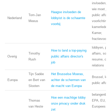
invloeden, N
wie moet je l
Haagse invloeden de
Tom-Jan
public affairs
Nederland
lobbyist is de schaamte
Meeus
voorlichting,
voorbij
kamerleden,
Kamer,
fractievoorzit
lobbyen, publ
How to land a top-paying
Timothy
affairs, sollic
Overig
public affairs director's
Rush
resume, caree
job
relations
Tijn Sadée
Het Brusselse Moeras,
Brussel, lob
Europa
en Bert van
achter de schermen van
public affairs
Slooten
de macht van Europa
belangenbeha
Hoe een machtige lobby
Thomas
EPA, EU, Eu
onze privacy onder druk
van Heste
Europees Pa
zet