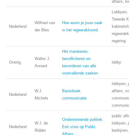
affairs, kieze
Lobbyen, Ned
Tweede Kame
Wilfried van
Hoe wurm je jouw zaak
Nederland
kabinetsforma
der Bles
in het regeerakkoord
regeerakkoor
regering
Het manieeren,
Walter J.
besolliciteren en
Overig,
lobby
Annard
bevorderen van alle
voorvallende zaeken
lobbyen, publ
W.J.
Basisboek
affairs, voorl
Nederland
Michels
communicatie
communicati
communicati
public affairs
Ondernemende politiek.
W.J. de
lobbyen, polit
Nederland
Een visie op Public
Ridder
bedrijven,
Affairs