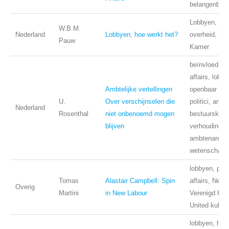
belangenbeha
Lobbyen, Ned
W.B.M.
Nederland
Lobbyen, hoe werkt het?
overheid, Tw
Pauw
Kamer
beïnvloeding,
affairs, lobby
Ambtelijke vertellingen
openbaar bes
U.
Over verschijnselen die
politici, amb
Nederland
Rosenthal
niet onbenoemd mogen
bestuurskund
blijven
verhouding po
ambtenaren, p
wetenschap
lobbyen, publ
Tomas
Alastair Campbell: Spin
affairs, New 
Overig
Martini
in New Labour
Verenigd Koni
United kubgd
lobbyen, haa