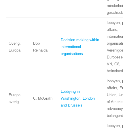
minderheidsk
geschiedenis
lobbyen, publ
affaris,
internationale
Decision making within
Overig,
Bob
organisaties,
international
Europa
Reinalda
Verenigde Na
organisations
Europese Uni
VN, G8,
beInvloeding
lobbyen, publ
affairs, Euro
Lobbying in
Europa,
Union, Unite
C. McGrath
Washington, London
overig
of America,
and Brussels
advocacy,
belangenbeha
lobbyen, publ