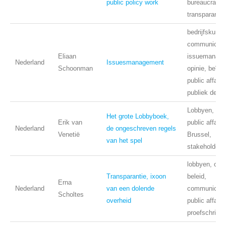
public policy work
bureaucratie,
transparantie
bedrijfskunde
communicati
Eliaan
issuemanage
Nederland
Issuesmanagement
Schoonman
opinie, beïnv
public affairs
publiek deba
Lobbyen, Ned
Het grote Lobbyboek,
Erik van
public affairs
Nederland
de ongeschreven regels
Venetië
Brussel,
van het spel
stakeholders
lobbyen, over
Transparantie, ixoon
beleid,
Erna
Nederland
van een dolende
communicati
Scholtes
overheid
public affairs
proefschrift