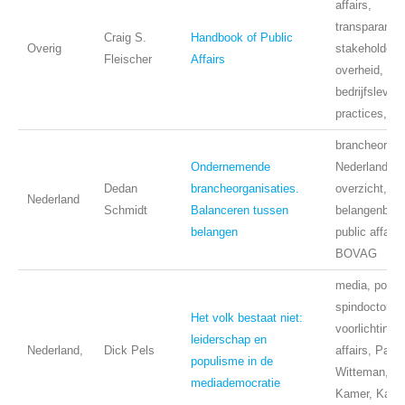
affairs,
transparantie
Craig S.
Handbook of Public
Overig
stakeholders
Fleischer
Affairs
overheid,
bedrijfsleven
practices, h
brancheorgan
Ondernemende
Nederland,
Dedan
brancheorganisaties.
overzicht,
Nederland
Schmidt
Balanceren tussen
belangenbeha
belangen
public affairs
BOVAG
media, politie
spindoctors,
Het volk bestaat niet:
voorlichting, 
leiderschap en
Nederland,
Dick Pels
affairs, Pau
populisme in de
Witteman, T
mediademocratie
Kamer, Kabin