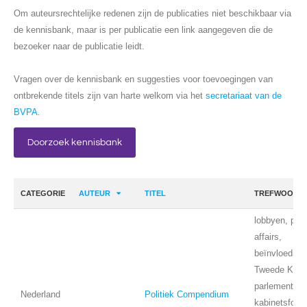
Om auteursrechtelijke redenen zijn de publicaties niet beschikbaar via
de kennisbank, maar is per publicatie een link aangegeven die de
bezoeker naar de publicatie leidt.
Vragen over de kennisbank en suggesties voor toevoegingen van
ontbrekende titels zijn van harte welkom via het
secretariaat van de
BVPA
.
Doorzoek kennisbank
CATEGORIE
AUTEUR
TITEL
TREFWOORD
lobbyen, publ
affairs,
beïnvloeding,
Tweede Kame
parlement, re
Nederland
Politiek Compendium
kabinetsforma