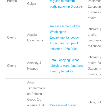
Europa
A guide to modern
Parliament,
Geiger
participation in Brussels
European
Commission, 
affairs
An assessment of the
lobbyen, publ
Washington
Angela
affairs,
Overig
Environmental Lobby,
Logomasini
geschiedenis
Impact and scope of
milieubewegi
influence 1970-2004
lobbyen, publ
Total Lobbying: What
Anthony J.
affairs, Vere
Overig
lobbyists want (and how
Nownes
Staten, inter
they try to get it)
groups, beïn
Arco
Timmermans
en Robbert
Coops (co-
lobby, public 
auteurs: Erik
Professional tussen