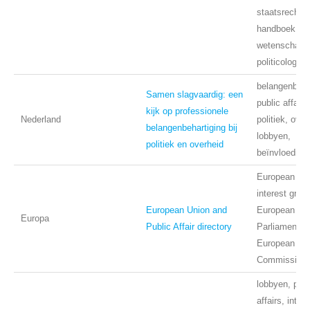
staatsrecht,
handboek pol
wetenschap,
politicologie
belangenbeha
Samen slagvaardig: een
public affairs
kijk op professionele
Nederland
politiek, over
belangenbehartiging bij
lobbyen,
politiek en overheid
beïnvloeding
European Uni
interest grou
European Union and
European
Europa
Public Affair directory
Parliament,
European
Commission
lobbyen, publ
affairs, intern