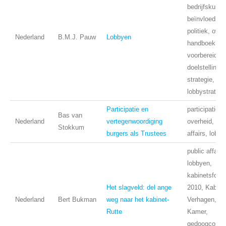
bedrijfskunde
beïnvloeding,
politiek, over
Nederland
B.M.J. Pauw
Lobbyen
handboek,
voorbereiding
doelstelling,
strategie,
lobbystrategi
Participatie en
participatie, 
Bas van
Nederland
vertegenwoordiging
overheid, pub
Stokkum
burgers als Trustees
affairs, lobb
public affairs
lobbyen,
kabinetsform
Het slagveld: del ange
2010, Kabine
Nederland
Bert Bukman
weg naar het kabinet-
Verhagen, T
Rutte
Kamer,
gedoogconstr