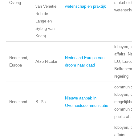
Overig
stakeholders
van Venetië,
wetenschap en praktijk
wetenschap
Rob de
Lange en
Sybrig van
Keep)
lobbyen, publ
affairs, Nede
Nederland,
Nederland Europa van
Atzo Nicolaï
EU, Europa, 
Europa
droom naar daad
Balkenende,
regering
communicati
lobbyen, over
Nieuwe aanpak in
Nederland
B. Pol
mogelijkhede
Overheidscommunicatie
communicati
public affairs
lobbyen, publ
affairs,