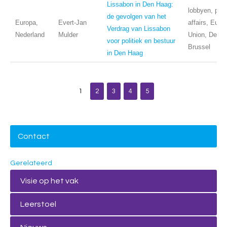
Lissabon in Den Haag:
lobbyen, publ
de gevolgen van het
Europa,
Evert-Jan
affairs, Euro
Verdrag van Lissabon
Nederland
Mulder
Union, Den H
voor politiek en bestuur
Brussel
in Den Haag
1
2
3
4
5
Contact
Gerelateerd
Visie op het vak
Leerstoel