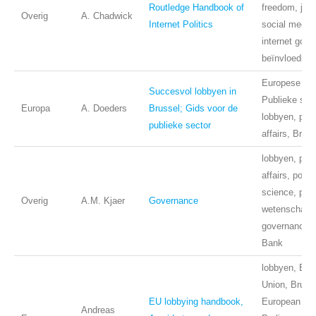
Routledge Handbook of
freedom, jour
Overig
A. Chadwick
Internet Politics
social media,
internet gove
beïnvloeding
Europese Uni
Succesvol lobbyen in
Publieke sect
Europa
A. Doeders
Brussel; Gids voor de
lobbyen, publ
publieke sector
affairs, Bruss
lobbyen, publ
affairs, politi
science, poli
Overig
A.M. Kjaer
Governance
wetenschap,
governance, 
Bank
lobbyen, Eur
Union, Bruss
EU lobbying handbook,
European
Andreas