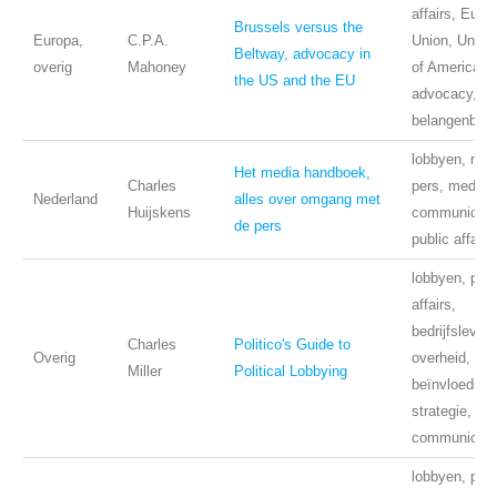
affairs, Euro
Brussels versus the
Europa,
C.P.A.
Union, Unite
Beltway, advocacy in
overig
Mahoney
of America,
the US and the EU
advocacy,
belangenbeha
lobbyen, med
Het media handboek,
Charles
pers, mediatr
Nederland
alles over omgang met
Huijskens
communicati
de pers
public affairs
lobbyen, publ
affairs,
bedrijfsleven,
Charles
Politico's Guide to
Overig
overheid, bu
Miller
Political Lobbying
beïnvloeding,
strategie,
communicati
lobbyen, publ