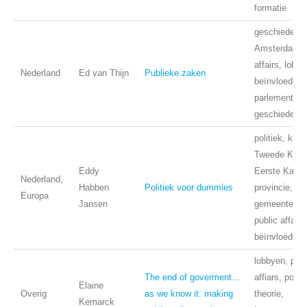
formatie
geschiedenis
Amsterdam, p
affairs, lobby
Nederland
Ed van Thijn
Publieke zaken
beïnvloeding,
parlementair
geschiedenis
politiek, kabi
Tweede Kame
Eddy
Eerste Kamer
Nederland,
Habben
Politiek voor dummies
provincie,
Europa
Jansen
gemeente, lo
public affairs
beïnvloeding
lobbyen, publ
The end of goverment…
affiars, politi
Elaine
Overig
as we know it: making
theorie,
Kemarck