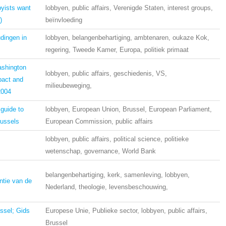
byists want
lobbyen, public affairs, Verenigde Staten, interest groups,
)
beïnvloeding
udingen in
lobbyen, belangenbehartiging, ambtenaren, oukaze Kok,
regering, Tweede Kamer, Europa, politiek primaat
ashington
lobbyen, public affairs, geschiedenis, VS,
pact and
milieubeweging,
2004
guide to
lobbyen, European Union, Brussel, European Parliament,
russels
European Commission, public affairs
lobbyen, public affairs, political science, politieke
wetenschap, governance, World Bank
belangenbehartiging, kerk, samenleving, lobbyen,
ntie van de
Nederland, theologie, levensbeschouwing,
ssel; Gids
Europese Unie, Publieke sector, lobbyen, public affairs,
Brussel