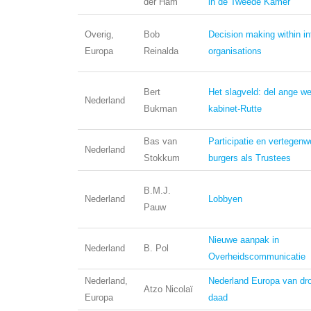
der Ham
in de Tweede Kamer
Overig,
Bob
Decision making within in
Europa
Reinalda
organisations
Bert
Het slagveld: del ange we
Nederland
Bukman
kabinet-Rutte
Bas van
Participatie en vertegenw
Nederland
Stokkum
burgers als Trustees
B.M.J.
Nederland
Lobbyen
Pauw
Nieuwe aanpak in
Nederland
B. Pol
Overheidscommunicatie
Nederland,
Nederland Europa van dr
Atzo Nicolaï
Europa
daad