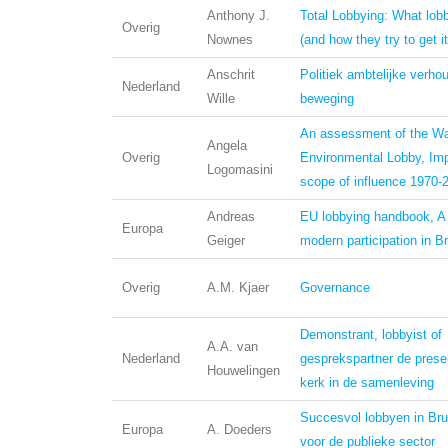
Anthony J.
Total Lobbying: What lob
Overig
Nownes
(and how they try to get it
Anschrit
Politiek ambtelijke verho
Nederland
Wille
beweging
An assessment of the W
Angela
Overig
Environmental Lobby, Im
Logomasini
scope of influence 1970-
Andreas
EU lobbying handbook, A 
Europa
Geiger
modern participation in B
Overig
A.M. Kjaer
Governance
Demonstrant, lobbyist of
A.A. van
Nederland
gesprekspartner de prese
Houwelingen
kerk in de samenleving
Succesvol lobbyen in Bru
Europa
A. Doeders
voor de publieke sector