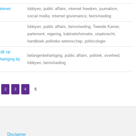
ternet
lobbyen, public affairs, internet freedom, journalism,
social media, internet governance, beïnvloeding
lobbyen, public affairs, beïnvloeding, Tweede Kamer,
parlement, regering, kabinetsformatie, staatsrecht,
handboek politieke wetenschap, politicologie
ijk op
belangenbehartiging, public affairs, politiek, overheid,
artiging bij
lobbyen, beïnvloeding
2
3
4
5
Disclaimer