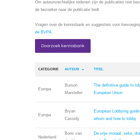
Om auteursrechtelijke redenen zijn de publicaties niet be
de bezoeker naar de publicatie leidt.
Vragen over de kennisbank en suggesties voor toevoeging
de BVPA
.
Doorzoek kennisbank
CATEGORIE
AUTEUR
TITEL
Burson
The definitive guide to lo
Europa
Marsteller
European Union
Bryan
European Lobbying guide
Europa
Cassidy
whom and how to lobby
Boris van
De vrije moraal: seks, dr
Nederland