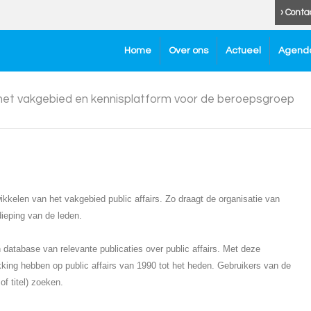
› Conta
Home
Over ons
Actueel
Agend
 het vakgebied en kennisplatform voor de beroepsgroep
kkelen van het vakgebied public affairs. Zo draagt de organisatie van
dieping van de leden.
atabase van relevante publicaties over public affairs. Met deze
kking hebben op public affairs van 1990 tot het heden. Gebruikers van de
f titel) zoeken.