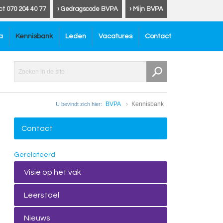
ct 070 204 40 77
› Gedragscode BVPA
› Mijn BVPA
a
Kennisbank
Leden
Vacatures
Contact
BVPA
Kennisbank
U bevindt zich hier:
Contact
Gerelateerd
Visie op het vak
Leerstoel
Nieuws