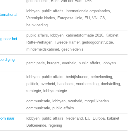
geschiedenis, Boris van der Ham, D66
lobbyen, public affaris, internationale organisaties,
ternational
Verenigde Naties, Europese Unie, EU, VN, G8,
beInvloeding
public affairs, lobbyen, kabinetsformatie 2010, Kabinet
g naar het
Rutte-Verhagen, Tweede Kamer, gedoogconstructie,
minderheidskabinet, geschiedenis
oordiging
participatie, burgers, overheid, public affairs, lobbyen
lobbyen, public affairs, bedrijfskunde, beïnvloeding,
politiek, overheid, handboek, voorbereiding, doelstelling,
strategie, lobbystrategie
communicatie, lobbyen, overheid, mogelijkheden
communicatie, public affairs
oom naar
lobbyen, public affairs, Nederland, EU, Europa, kabinet
Balkenende, regering