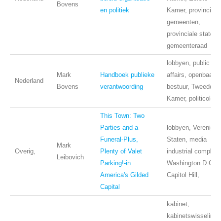
Bovens
en politiek
Kamer, provincies,
gemeenten,
provinciale staten,
gemeenteraad
lobbyen, public
Mark
Handboek publieke
affairs, openbaar
Nederland
Bovens
verantwoording
bestuur, Tweede
Kamer, politicologi
This Town: Two
Parties and a
lobbyen, Verenigde
Funeral-Plus,
Staten, media
Mark
Overig,
Plenty of Valet
industrial complex,
Leibovich
Parking!-in
Washington D.C.,
America's Gilded
Capitol Hill,
Capital
kabinet,
kabinetswisseling,