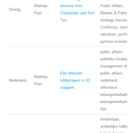
Matthijs
lessons from
Public Affairs,
Overig,
Pars
Clausewitz and Sun
Meines & Partners
Tzu
strategy lessons,
Confucius, tactics,
taktieken, pyrrhus,
pyrrhus-overwinnin
public affairs,
politieke strategie,
management of
Een effectief
public affairs,
Matthijs
Nederland,
lobbytraject in 10
nederland,
Pars
stappen
effectieve
belangenbehartigin
belangenbehartigin
tips
Ambtenaar,
ambtelijke lobby,