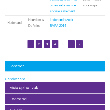
organisatie van de
sociologie
sociale zekerheid
Noordam &
Ledenonderzoek
Nederland
De Vries
BVPA 2014
1
2
3
4
5
6
7
Contact
Gerelateerd
Visie op het vak
Leerstoel