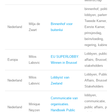
wetenschap
binnenhof, politiek,
lobbyen, parlement
Tweede Kamer,
Milja de
Binnenhof voor
Nederland
Eerste Kamer,
Zwart
buitenlui
prinsjesdag,
beïnvloeding,
regering, kabinet,
Lobbyen, public
Milos
EU SUPERLOBBY:
Europa
affairs, Brussel,
Labovic
Winnen in Brussel
stakeholders
Lobbyen, Public
Milos
Lobbyist van
Nederland
Affairs, Brussel,
Labovic
Zeeland
Stakeholders
lobbyen,
Communicatie van
communicatie,
Minique
organisaties.
Nederland
public affairs, publ
Neyzen
Handboek Public