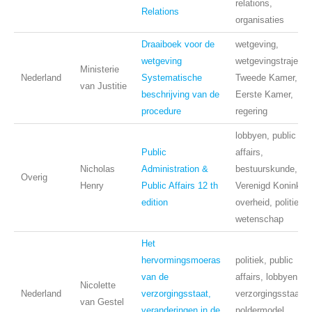
relations,
Relations
organisaties
Draaiboek voor de
wetgeving,
wetgeving
wetgevingstraject,
Ministerie
Nederland
Systematische
Tweede Kamer,
van Justitie
beschrijving van de
Eerste Kamer,
procedure
regering
lobbyen, public
Public
affairs,
Nicholas
Administration &
bestuurskunde,
Overig
Henry
Public Affairs 12 th
Verenigd Koninkrijk
edition
overheid, politieke
wetenschap
Het
hervormingsmoeras
politiek, public
van de
affairs, lobbyen,
Nicolette
Nederland
verzorgingsstaat,
verzorgingsstaat,
van Gestel
veranderingen in de
poldermodel,