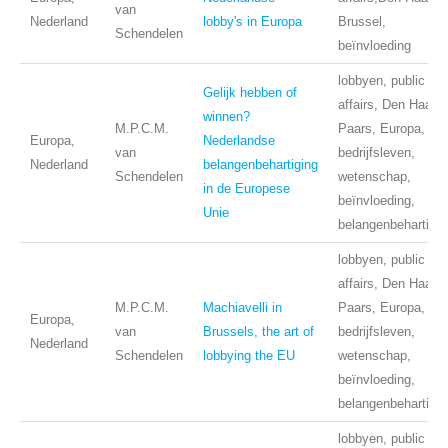
van
Nederland
lobby's in Europa
Brussel,
Schendelen
beïnvloeding
lobbyen, public
Gelijk hebben of
affairs, Den Haag,
winnen?
M.P.C.M.
Paars, Europa,
Europa,
Nederlandse
van
bedrijfsleven,
Nederland
belangenbehartiging
Schendelen
wetenschap,
in de Europese
beïnvloeding,
Unie
belangenbehartigin
lobbyen, public
affairs, Den Haag,
M.P.C.M.
Machiavelli in
Paars, Europa,
Europa,
van
Brussels, the art of
bedrijfsleven,
Nederland
Schendelen
lobbying the EU
wetenschap,
beïnvloeding,
belangenbehartigin
lobbyen, public