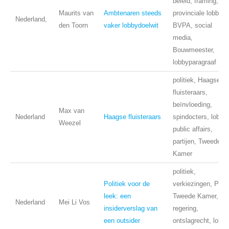
beleid, framing,
Maurits van
Ambtenaren steeds
provinciale lobby,
Nederland,
den Toorn
vaker lobbydoelwit
BVPA, social
media,
Bouwmeester,
lobbyparagraaf
politiek, Haagse
fluisteraars,
beïnvloeding,
Max van
Nederland
Haagse fluisteraars
spindocters, lobby,
Weezel
public affairs,
partijen, Tweede
Kamer
politiek,
Politiek voor de
verkiezingen, Pvd
leek: een
Tweede Kamer,
Nederland
Mei Li Vos
insiderverslag van
regering,
een outsider
ontslagrecht, lobby