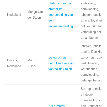
Niets te zien: de
ambtenarij,
ambtelijke
beïnvloeding,
Martijn van
Nederland
voorbereiding van
lobbyen, public
der Steen
een
affairs, loyaliteit,
kabinetswisseling
politiek primaat,
verhouding politiek
en ambtenarij
lobbyen, public
affairs, Den Haag,
De eurocrisis:
Eurocrisis, Europa
Europa,
Martin
onthullend verslag
bedrijfsleven,
Nederland
Visser
van politiek falen
wetenschap,
beïnvloeding,
belangenbehartigin
Strategie, militaire
strategie,
Clausewitz, Sun
Six strategy
Tzu, Journal of