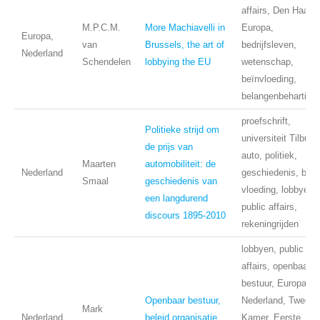
affairs, Den Haag,
M.P.C.M.
More Machiavelli in
Europa,
Europa,
van
Brussels, the art of
bedrijfsleven,
Nederland
Schendelen
lobbying the EU
wetenschap,
beïnvloeding,
belangenbehartigin
proefschrift,
Politieke strijd om
universiteit Tilburg,
de prijs van
auto, politiek,
Maarten
automobiliteit: de
Nederland
geschiedenis, beïn
Smaal
geschiedenis van
vloeding, lobbyen,
een langdurend
public affairs,
discours 1895-2010
rekeningrijden
lobbyen, public
affairs, openbaar
bestuur, Europa,
Openbaar bestuur,
Nederland, Tweede
Mark
Nederland
beleid organisatie
Kamer, Eerste