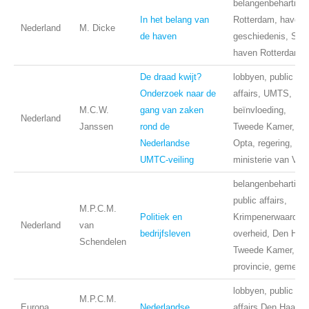
belangenbehartigin
In het belang van
Rotterdam, haven,
Nederland
M. Dicke
de haven
geschiedenis, SVZ
haven Rotterdam
De draad kwijt?
lobbyen, public
Onderzoek naar de
affairs, UMTS,
M.C.W.
gang van zaken
beïnvloeding,
Nederland
Janssen
rond de
Tweede Kamer,
Nederlandse
Opta, regering,
UMTC-veiling
ministerie van V&
belangenbehartigin
public affairs,
M.P.C.M.
Politiek en
Krimpenerwaard,
Nederland
van
bedrijfsleven
overheid, Den Haa
Schendelen
Tweede Kamer,
provincie, gemeen
lobbyen, public
M.P.C.M.
Europa,
Nederlandse
affairs,Den Haag,