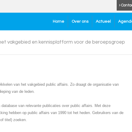
› Conta
Home
Over ons
Actueel
Agend
 het vakgebied en kennisplatform voor de beroepsgroep
kkelen van het vakgebied public affairs. Zo draagt de organisatie van
dieping van de leden.
atabase van relevante publicaties over public affairs. Met deze
kking hebben op public affairs van 1990 tot het heden. Gebruikers van de
f titel) zoeken.