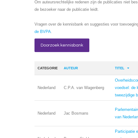
Om auteursrechtelijke redenen zijn de publicaties niet be
de bezoeker naar de publicatie leidt.
Vragen over de kennisbank en suggesties voor toevoeging
de BVPA
.
Doorzoek kennisbank
CATEGORIE
AUTEUR
TITEL
Overheidsco
Nederland
C.P.A. van Wagenberg
voedsel: de 
tweezijdige 
Parlementair
Nederland
Jac Bosmans
van Nederla
Participatie 