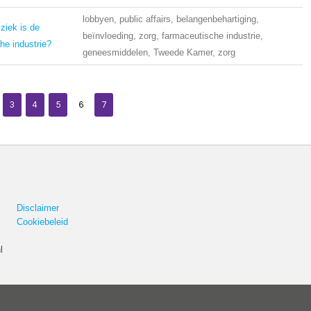
lobbyen, public affairs, belangenbehartiging,
ziek is de
beïnvloeding, zorg, farmaceutische industrie,
he industrie?
geneesmiddelen, Tweede Kamer, zorg
3
4
5
6
7
Disclaimer
Cookiebeleid
l