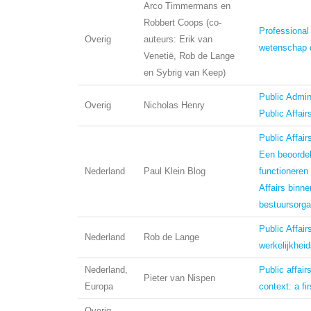
Arco Timmermans en
Robbert Coops (co-
Professional
Overig
auteurs: Erik van
wetenschap e
Venetië, Rob de Lange
en Sybrig van Keep)
Public Admin
Overig
Nicholas Henry
Public Affair
Public Affai
Een beoordel
Nederland
Paul Klein Blog
functioneren
Affairs binne
bestuursorg
Public Affair
Nederland
Rob de Lange
werkelijkhei
Nederland,
Public affair
Pieter van Nispen
Europa
context: a fir
Overig,