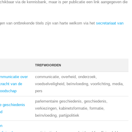
schikbaar via de kennisbank, maar is per publicatie een link aangegeven die
en van ontbrekende titels zijn van harte welkom via het
secretariaat van
TREFWOORDEN
mmunicatie over
communicatie, overheid, onderzoek,
kracht van de
voedselveiligheid, beïnvloeding, voorlichting, media,
boodschap
pers
parlementaire geschiedenis, geschiedenis,
e geschiedenis
verkiezingen, kabinetsformatie, formatie,
nd
beïnvloeding, partijpolitiek
en