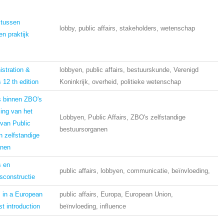
 tussen
lobby, public affairs, stakeholders, wetenschap
n praktijk
istration &
lobbyen, public affairs, bestuurskunde, Verenigd
s 12 th edition
Koninkrijk, overheid, politieke wetenschap
rs binnen ZBO's
ing van het
Lobbyen, Public Affairs, ZBO's zelfstandige
 van Public
bestuursorganen
n zelfstandige
anen
s en
public affairs, lobbyen, communicatie, beïnvloeding,
dsconstructie
s in a European
public affairs, Europa, European Union,
st introduction
beïnvloeding, influence