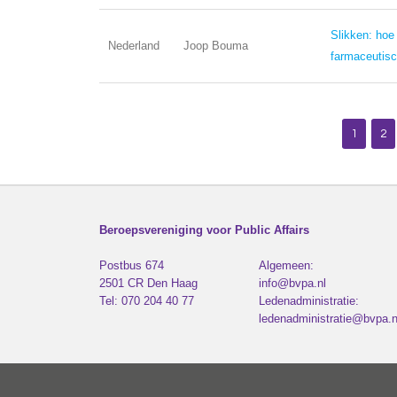
Slikken: hoe 
Nederland
Joop Bouma
farmaceutisc
1
2
Beroepsvereniging voor Public Affairs
Postbus 674
Algemeen:
2501 CR
Den Haag
info@bvpa.nl
Tel:
070 204 40 77
Ledenadministratie:
ledenadministratie@bvpa.n