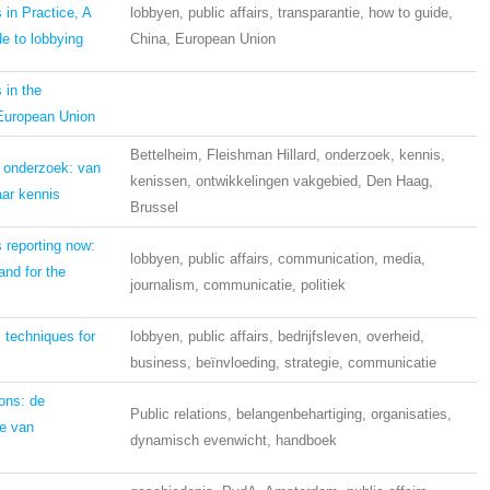
s in Practice, A
lobbyen, public affairs, transparantie, how to guide,
de to lobbying
China, European Union
s in the
uropean Union
Bettelheim, Fleishman Hillard, onderzoek, kennis,
s onderzoek: van
kenissen, ontwikkelingen vakgebied, Den Haag,
ar kennis
Brussel
s reporting now:
lobbyen, public affairs, communication, media,
and for the
journalism, communicatie, politiek
s techniques for
lobbyen, public affairs, bedrijfsleven, overheid,
business, beïnvloeding, strategie, communicatie
ions: de
Public relations, belangenbehartiging, organisaties,
e van
dynamisch evenwicht, handboek