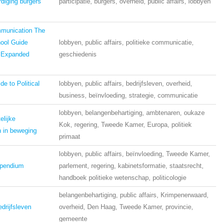
diging burgers
participatie, burgers, overheid, public affairs, lobbyen
mmunication The
ool Guide
lobbyen, public affairs, politieke communicatie,
 Expanded
geschiedenis
de to Political
lobbyen, public affairs, bedrijfsleven, overheid,
business, beïnvloeding, strategie, communicatie
lobbyen, belangenbehartiging, ambtenaren, oukaze
elijke
Kok, regering, Tweede Kamer, Europa, politiek
 in beweging
primaat
lobbyen, public affairs, beïnvloeding, Tweede Kamer,
mpendium
parlement, regering, kabinetsformatie, staatsrecht,
handboek politieke wetenschap, politicologie
belangenbehartiging, public affairs, Krimpenerwaard,
edrijfsleven
overheid, Den Haag, Tweede Kamer, provincie,
gemeente