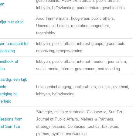
geschiedenis, PvdA, Amsterdam, public affairs,
ken
lobbyen, beïnvloeding, parlementaire geschiedenis
Arco Timmermans, hoogleraar, public affairs,
ijgt niet altijd
Universiteit Leiden, reputatiemanagement,
tegenlobby
er: a manual for
lobbyen, public affairs, interest groups, grass routs
rganizing
organizing, groepsvorming
andbook of
lobbyen, public affairs, internet freedom, journalism,
ics
social media, internet governance, beïnvloeding
ardig: een kijk
nele
belangenbehartiging, public affairs, politiek, overheid,
tiging bij
lobbyen, beïnvloeding
verheid
Strategie, militaire strategie, Clausewitz, Sun Tzu,
 lessons from
Journal of Public Affairs, Meines & Partners,
and Sun Tzu
strategy lessons, Confucius, tactics, taktieken,
pyrrhus, pyrrhus-overwinning