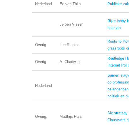
Nederland
Ed van Thijn
Publieke za
Rijke lobby kr
Jeroen Visser
haar zin
Roots to Pow
Overig
Lee Staples
grassroots o
Routledge H
Overig
A. Chadwick
Internet Polit
Samen slagva
op professio
Nederland
belangenbehar
politiek en o
Six strategy
Overig,
Matthijs Pars
Clausewitz 