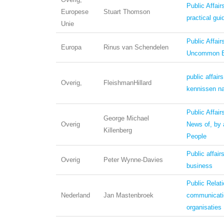
Public Affair
Europese
Stuart Thomson
practical gui
Unie
Public Affair
Europa
Rinus van Schendelen
Uncommon E
public affair
Overig,
FleishmanHillard
kennissen na
Public Affair
George Michael
Overig
News of, by 
Killenberg
People
Public affair
Overig
Peter Wynne-Davies
business
Public Relat
Nederland
Jan Mastenbroek
communicati
organisaties