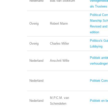
Nederland
Bas van Stokkum
vertegenwoor
als Trustees
Political Co
Manship Sch
Overig
Robert Mann
Revised and
edition
Politico's Gui
Overig
Charles Miller
Lobbying
Politiek ambt
Nederland
Anschrit Wille
verhoudingen
Nederland
Politiek Co
M.P.C.M. van
Nederland
Politiek en b
Schendelen