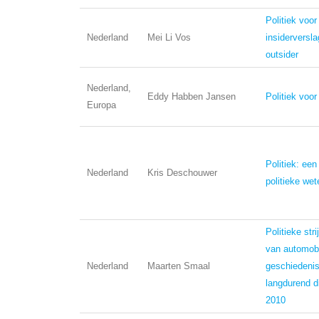
Politiek voor
Nederland
Mei Li Vos
insiderversl
outsider
Nederland,
Eddy Habben Jansen
Politiek voo
Europa
Politiek: een 
Nederland
Kris Deschouwer
politieke we
Politieke stri
van automobil
Nederland
Maarten Smaal
geschiedeni
langdurend d
2010