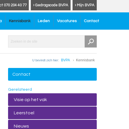
ct 070 204 40 77
› Gedragscode BVPA
› Mijn BVPA
a
Kennisbank
Leden
Vacatures
Contact
BVPA
Kennisbank
U bevindt zich hier:
Contact
Gerelateerd
Visie op het vak
Leerstoel
Nieuws