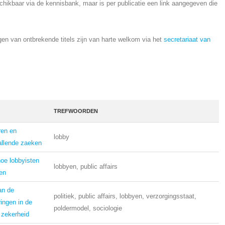
schikbaar via de kennisbank, maar is per publicatie een link aangegeven die
en van ontbrekende titels zijn van harte welkom via het
secretariaat van
TREFWOORDEN
ren en
lobby
allende zaeken
hoe lobbyisten
lobbyen, public affairs
en
an de
politiek, public affairs, lobbyen, verzorgingsstaat,
ingen in de
poldermodel, sociologie
 zekerheid