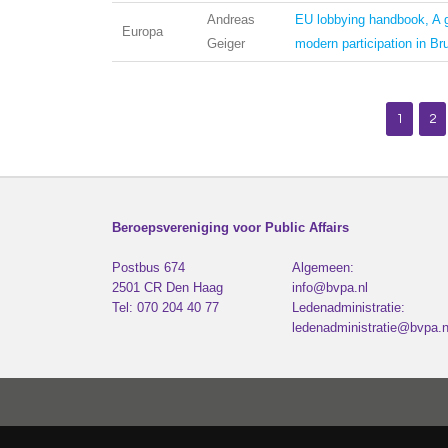
Andreas
EU lobbying handbook, A g
Europa
Geiger
modern participation in Br
1
2
Beroepsvereniging voor Public Affairs
Postbus 674
Algemeen:
2501 CR
Den Haag
info@bvpa.nl
Tel:
070 204 40 77
Ledenadministratie:
ledenadministratie@bvpa.n