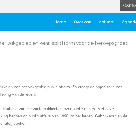
› Conta
Home
Over ons
Actueel
Agend
 het vakgebied en kennisplatform voor de beroepsgroep
kkelen van het vakgebied public affairs. Zo draagt de organisatie van
dieping van de leden.
atabase van relevante publicaties over public affairs. Met deze
kking hebben op public affairs van 1990 tot het heden. Gebruikers van de
f titel) zoeken.