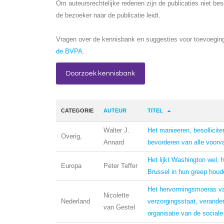
Om auteursrechtelijke redenen zijn de publicaties niet be
de bezoeker naar de publicatie leidt.
Vragen over de kennisbank en suggesties voor toevoeging
de BVPA
.
Doorzoek kennisbank
CATEGORIE
AUTEUR
TITEL
Walter J.
Het manieeren, besollicite
Overig,
Annard
bevorderen van alle voorv
Het lijkt Washington wel, 
Europa
Peter Teffer
Brussel in hun greep houd
Het hervormingsmoeras v
Nicolette
Nederland
verzorgingsstaat, verander
van Gestel
organisatie van de sociale