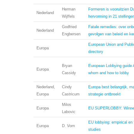
Herman
Formeren is vooruitzien 
Nederland
Wijffels
hervorming in 21 stellinge
Godfried
Fatale remedies: over on
Nederland
Engbersen
gevolgen van beleid en ke
European Union and Public
Europa
directory
Bryan
European Lobbying guide 
Europa
Cassidy
whom and how to lobby
Nederland,
Cindy
Europa best belangrijk, m
Europa
Castricum
strategie ontbreekt
Milos
Europa
EU SUPERLOBBY: Winnen
Labovic
EU lobbying: empirical en 
Europa
D. Vorn
studies