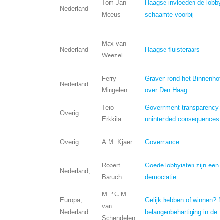
Tom-Jan
Haagse invloeden de lobby
Nederland
Meeus
schaamte voorbij
Max van
Nederland
Haagse fluisteraars
Weezel
Ferry
Graven rond het Binnenhof
Nederland
Mingelen
over Den Haag
Tero
Government transparency
Overig
Erkkila
unintended consequences
Overig
A.M. Kjaer
Governance
Robert
Goede lobbyisten zijn een
Nederland,
Baruch
democratie
M.P.C.M.
Europa,
Gelijk hebben of winnen?
van
Nederland
belangenbehartiging in de
Schendelen