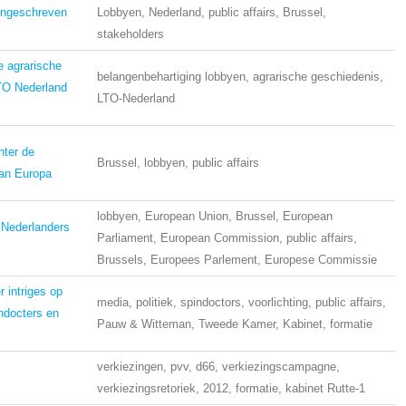
ongeschreven
Lobbyen, Nederland, public affairs, Brussel,
stakeholders
e agrarische
belangenbehartiging lobbyen, agrarische geschiedenis,
LTO Nederland
LTO-Nederland
hter de
Brussel, lobbyen, public affairs
an Europa
lobbyen, European Union, Brussel, European
e Nederlanders
Parliament, European Commission, public affairs,
Brussels, Europees Parlement, Europese Commissie
r intriges op
media, politiek, spindoctors, voorlichting, public affairs,
indocters en
Pauw & Witteman, Tweede Kamer, Kabinet, formatie
verkiezingen, pvv, d66, verkiezingscampagne,
verkiezingsretoriek, 2012, formatie, kabinet Rutte-1