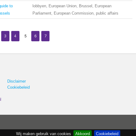
uide to
lobbyen, European Union, Brussel, European
ussels
Parliament, European Commission, public affairs
3
4
5
6
7
Disclaimer
Cookiebeleid
l
Wij maken gebruik van cookies
Akkoord
Cookiebeleid