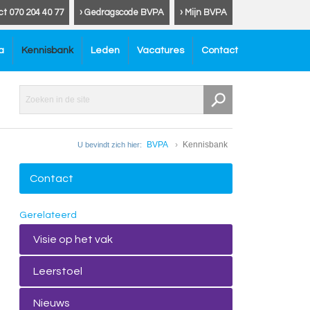
ct 070 204 40 77
› Gedragscode BVPA
› Mijn BVPA
a
Kennisbank
Leden
Vacatures
Contact
BVPA
Kennisbank
U bevindt zich hier:
Contact
Gerelateerd
Visie op het vak
Leerstoel
Nieuws