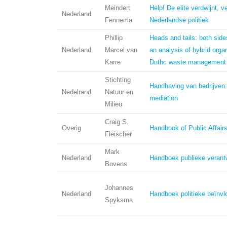
Meindert
Help! De elite verdwijnt, ve
Nederland
Fennema
Nederlandse politiek
Phillip
Heads and tails: both side
Nederland
Marcel van
an analysis of hybrid organ
Karre
Duthc waste management 
Stichting
Handhaving van bedrijven:
Nedelrand
Natuur en
mediation
Milieu
Craig S.
Overig
Handbook of Public Affair
Fleischer
Mark
Nederland
Handboek publieke verant
Bovens
Johannes
Nederland
Handboek politieke beïnvl
Spyksma