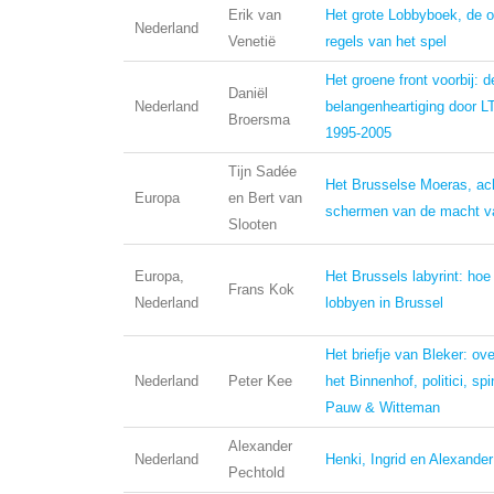
Erik van
Het grote Lobbyboek, de 
Nederland
Venetië
regels van het spel
Het groene front voorbij: d
Daniël
Nederland
belangenheartiging door 
Broersma
1995-2005
Tijn Sadée
Het Brusselse Moeras, ac
Europa
en Bert van
schermen van de macht v
Slooten
Europa,
Het Brussels labyrint: ho
Frans Kok
Nederland
lobbyen in Brussel
Het briefje van Bleker: ove
Nederland
Peter Kee
het Binnenhof, politici, sp
Pauw & Witteman
Alexander
Nederland
Henki, Ingrid en Alexander
Pechtold